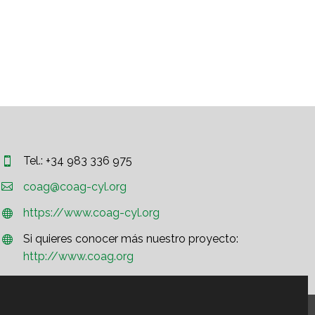
Tel.: +34 983 336 975




coag@coag-cyl.org
https://www.coag-cyl.org


Si quieres conocer más nuestro proyecto:


http://www.coag.org