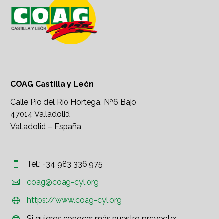
COAG Castilla y León
Calle Pío del Río Hortega, Nº6 Bajo
47014 Valladolid
Valladolid – España
Tel.: +34 983 336 975




coag@coag-cyl.org
https://www.coag-cyl.org


Si quieres conocer más nuestro proyecto:

