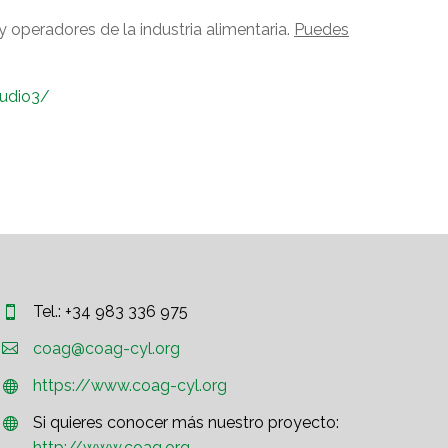
y operadores de la industria alimentaria.
Puedes
tudio3/
Tel.: +34 983 336 975




coag@coag-cyl.org
https://www.coag-cyl.org


Si quieres conocer más nuestro proyecto:


http://www.coag.org