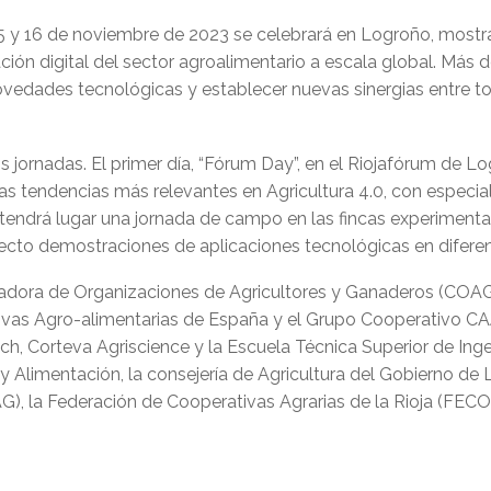
15 y 16 de noviembre de 2023 se celebrará en Logroño, most
ación digital del sector agroalimentario a escala global. Más 
s novedades tecnológicas y establecer nuevas sinergias entre 
s jornadas. El primer día, “Fórum Day”, en el Riojafórum de Lo
s tendencias más relevantes en Agricultura 4.0, con especial 
bre tendrá lugar una jornada de campo en las fincas experimen
irecto demostraciones de aplicaciones tecnológicas en diferen
adora de Organizaciones de Agricultores y Ganaderos (COAG)
ivas Agro-alimentarias de España y el Grupo Cooperativo C
tech, Corteva Agriscience y la Escuela Técnica Superior de I
 y Alimentación, la consejería de Agricultura del Gobierno de
 la Federación de Cooperativas Agrarias de la Rioja (FECOAR),