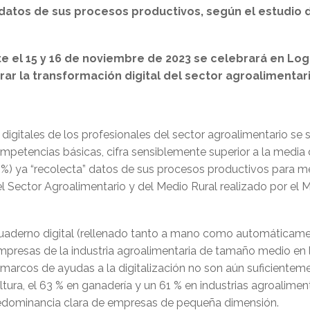
datos de sus procesos productivos, según el estudio de
nte el 15 y 16 de noviembre de 2023 se celebrará en L
rar la transformación digital del sector agroalimentari
igitales de los profesionales del sector agroalimentario se 
petencias básicas, cifra sensiblemente superior a la media 
) ya “recolecta” datos de sus procesos productivos para mej
el Sector Agroalimentario y del Medio Rural realizado por el M
uaderno digital (rellenado tanto a mano como automáticament
resas de la industria agroalimentaria de tamaño medio en la
 marcos de ayudas a la digitalización no son aún suficient
ltura, el 63 % en ganadería y un 61 % en industrias agroaliment
redominancia clara de empresas de pequeña dimensión.