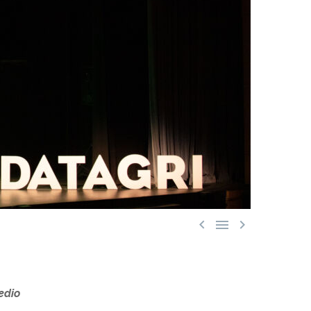



edio