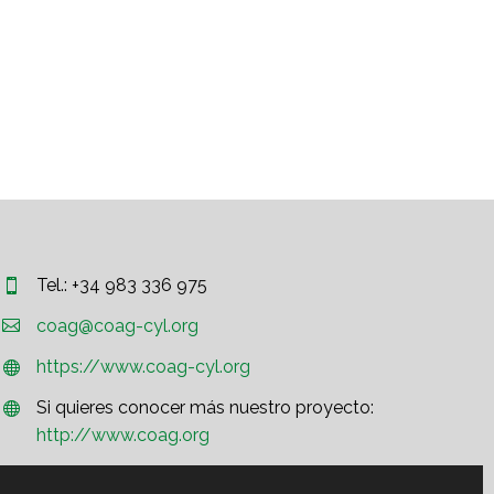
Tel.: +34 983 336 975




coag@coag-cyl.org
https://www.coag-cyl.org


Si quieres conocer más nuestro proyecto:


http://www.coag.org