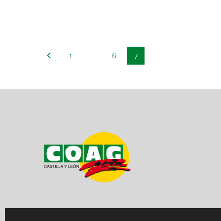
1
…
6
7