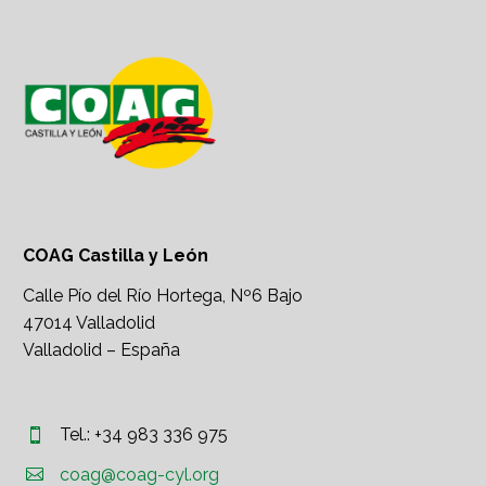
COAG Castilla y León
Calle Pío del Río Hortega, Nº6 Bajo
47014 Valladolid
Valladolid – España
Tel.: +34 983 336 975




coag@coag-cyl.org