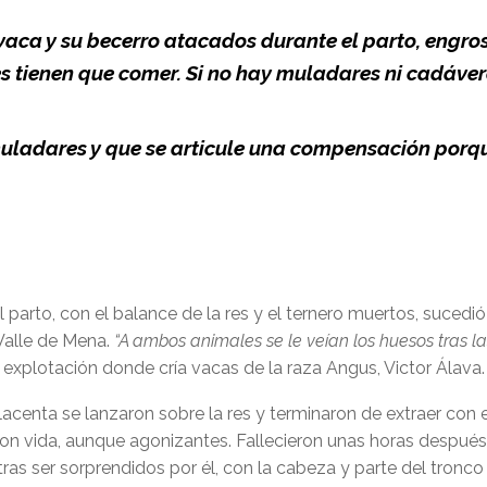
 vaca y su becerro atacados durante el parto, eng
res tienen que comer. Si no hay muladares ni cadáve
muladares y que se articule una compensación porq
parto, con el balance de la res y el ternero muertos, sucedi
Valle de Mena.
“A ambos animales se le veían los huesos tras 
la explotación donde cría vacas de la raza Angus, Victor Álava.
 placenta se lanzaron sobre la res y terminaron de extraer con
on vida, aunque agonizantes. Fallecieron unas horas después
tras ser sorprendidos por él, con la cabeza y parte del tron