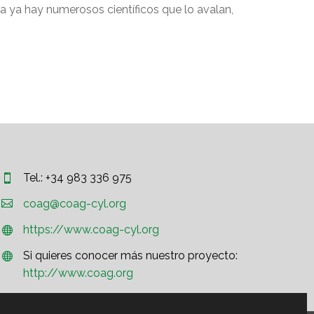
a ya hay numerosos científicos que lo avalan,
Tel.: +34 983 336 975




coag@coag-cyl.org
https://www.coag-cyl.org


Si quieres conocer más nuestro proyecto:


http://www.coag.org