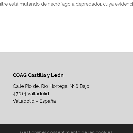
uitre está mutando de necrófago a depredador, cuya evidenci
COAG Castilla y León
Calle Pío del Río Hortega, Nº6 Bajo
47014 Valladolid
Valladolid – España
Gestionar el consentimiento de las cookies