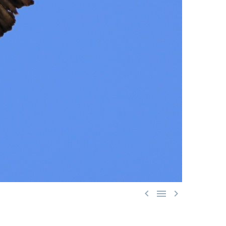


