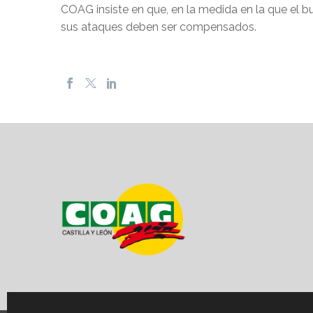
COAG insiste en que, en la medida en la que el b
sus ataques deben ser compensados.