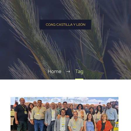
COAG CASTILLA Y LEÓN
Home
Tag