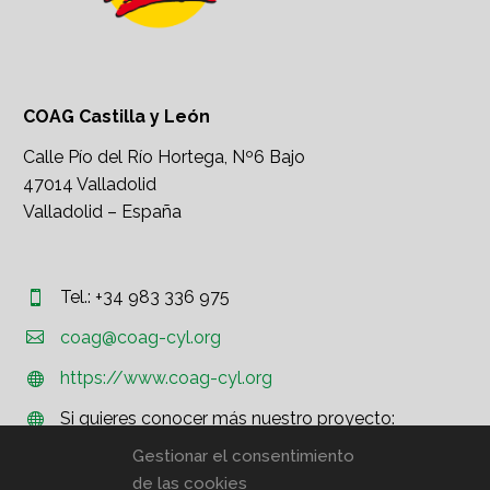
COAG Castilla y León
Calle Pío del Río Hortega, Nº6 Bajo
47014 Valladolid
Valladolid – España
Tel.: +34 983 336 975




coag@coag-cyl.org
https://www.coag-cyl.org


Si quieres conocer más nuestro proyecto:


http://www.coag.org
Gestionar el consentimiento
de las cookies