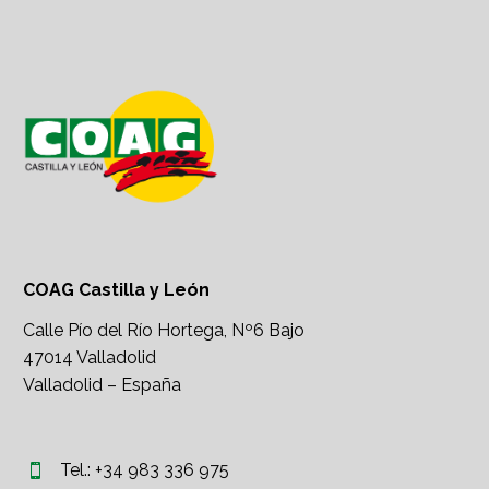
COAG Castilla y León
Calle Pío del Río Hortega, Nº6 Bajo
47014 Valladolid
Valladolid – España
Tel.: +34 983 336 975

