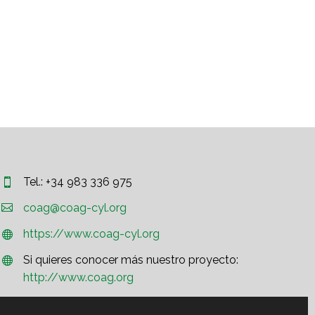
Tel.: +34 983 336 975




coag@coag-cyl.org
https://www.coag-cyl.org


Si quieres conocer más nuestro proyecto:


http://www.coag.org