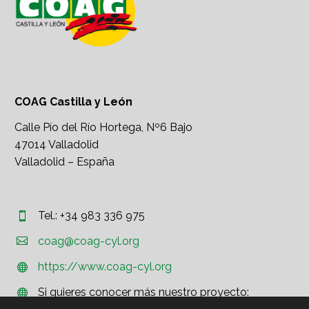
COAG Castilla y León
Calle Pío del Río Hortega, Nº6 Bajo
47014 Valladolid
Valladolid – España
Tel.: +34 983 336 975




coag@coag-cyl.org
https://www.coag-cyl.org


Si quieres conocer más nuestro proyecto:

