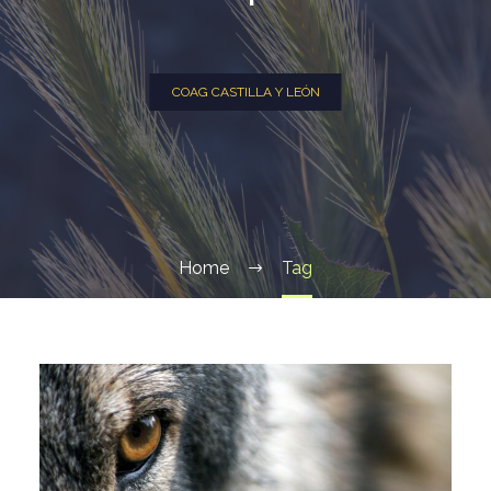
COAG CASTILLA Y LEÓN
Home
Tag