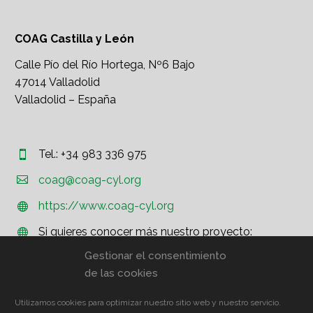
COAG Castilla y León
Calle Pío del Río Hortega, Nº6 Bajo
47014 Valladolid
Valladolid – España
Tel.: +34 983 336 975




coag@coag-cyl.org
https://www.coag-cyl.org


Si quieres conocer más nuestro proyecto:


http://www.coag.org
Gestionar el consentimiento
de las cookies
Utilizamos cookies para optimizar nuestro sitio web y nuestro servicio.