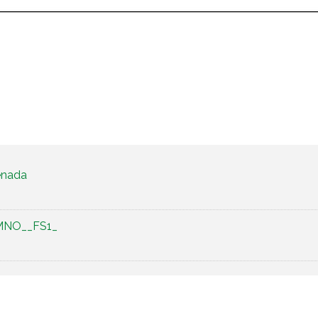
enada
MNO__FS1_