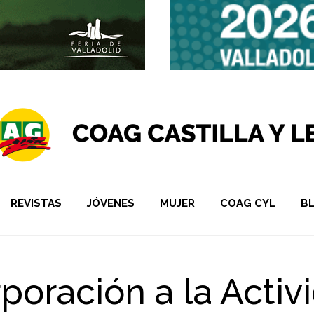
REVISTAS
JÓVENES
MUJER
COAG CYL
B
poración a la Activ