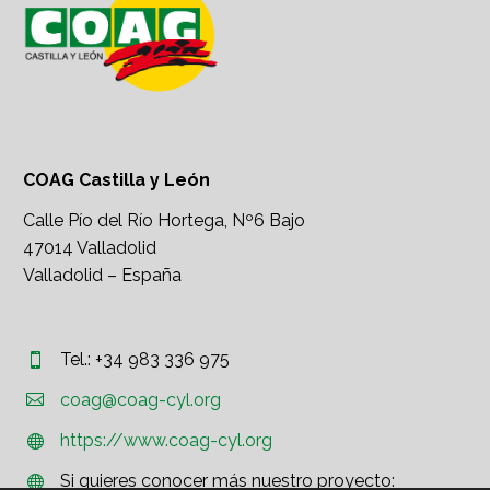
COAG Castilla y León
Calle Pío del Río Hortega, Nº6 Bajo
47014 Valladolid
Valladolid – España
Tel.: +34 983 336 975




coag@coag-cyl.org
https://www.coag-cyl.org


Si quieres conocer más nuestro proyecto:

