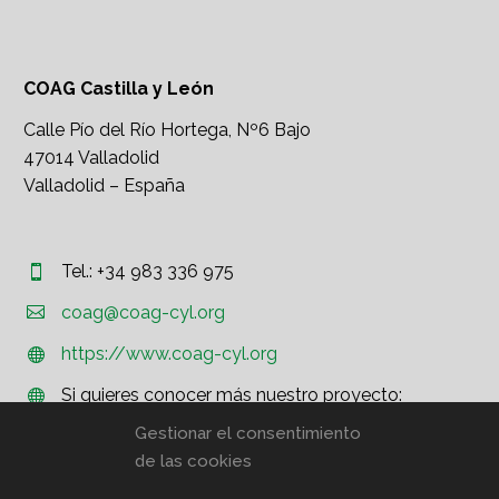
COAG Castilla y León
Calle Pío del Río Hortega, Nº6 Bajo
47014 Valladolid
Valladolid – España
Tel.: +34 983 336 975




coag@coag-cyl.org
https://www.coag-cyl.org


Si quieres conocer más nuestro proyecto:


http://www.coag.org
Gestionar el consentimiento
de las cookies