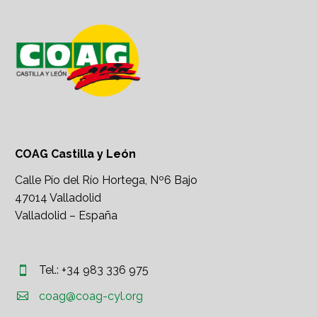
COAG Castilla y León
Calle Pío del Río Hortega, Nº6 Bajo
47014 Valladolid
Valladolid – España
Tel.: +34 983 336 975




coag@coag-cyl.org