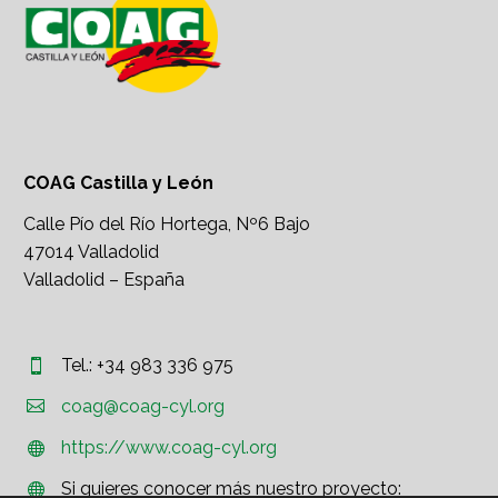
COAG Castilla y León
Calle Pío del Río Hortega, Nº6 Bajo
47014 Valladolid
Valladolid – España
Tel.: +34 983 336 975




coag@coag-cyl.org
https://www.coag-cyl.org


Si quieres conocer más nuestro proyecto:

