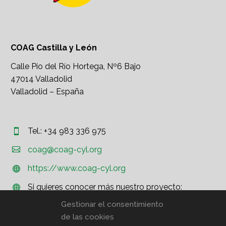
COAG Castilla y León
Calle Pío del Río Hortega, Nº6 Bajo
47014 Valladolid
Valladolid – España
Tel.: +34 983 336 975




coag@coag-cyl.org
https://www.coag-cyl.org


Si quieres conocer más nuestro proyecto:


http://www.coag.org
Gestionar el consentimiento
de las cookies