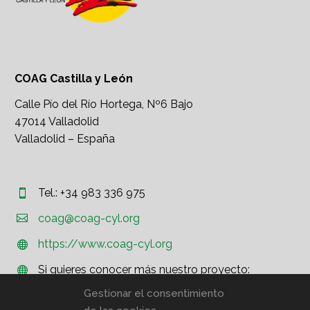
COAG Castilla y León
Calle Pío del Río Hortega, Nº6 Bajo
47014 Valladolid
Valladolid – España
Tel.: +34 983 336 975




coag@coag-cyl.org
https://www.coag-cyl.org


Si quieres conocer más nuestro proyecto:


http://www.coag.org
Gestionar el consentimiento