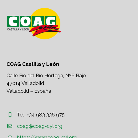
COAG Castilla y León
Calle Pío del Río Hortega, Nº6 Bajo
47014 Valladolid
Valladolid – España
Tel.: +34 983 336 975




coag@coag-cyl.org
https://www.coag-cyl.org

