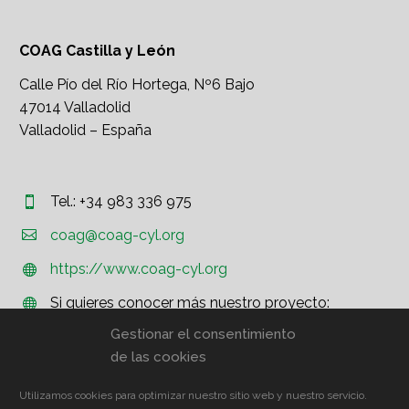
COAG Castilla y León
Calle Pío del Río Hortega, Nº6 Bajo
47014 Valladolid
Valladolid – España
Tel.: +34 983 336 975




coag@coag-cyl.org
https://www.coag-cyl.org


Si quieres conocer más nuestro proyecto:


http://www.coag.org
Gestionar el consentimiento
de las cookies
Utilizamos cookies para optimizar nuestro sitio web y nuestro servicio.