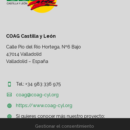
COAG Castilla y León
Calle Pío del Río Hortega, Nº6 Bajo
47014 Valladolid
Valladolid – España
Tel.: +34 983 336 975




coag@coag-cyl.org
https://www.coag-cyl.org


Si quieres conocer más nuestro proyecto:


http://www.coag.org
Gestionar el consentimiento