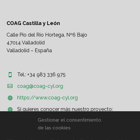
COAG Castilla y León
Calle Pío del Río Hortega, Nº6 Bajo
47014 Valladolid
Valladolid – España
Tel.: +34 983 336 975




coag@coag-cyl.org
https://www.coag-cyl.org


Si quieres conocer más nuestro proyecto:


http://www.coag.org
Gestionar el consentimiento
de las cookies