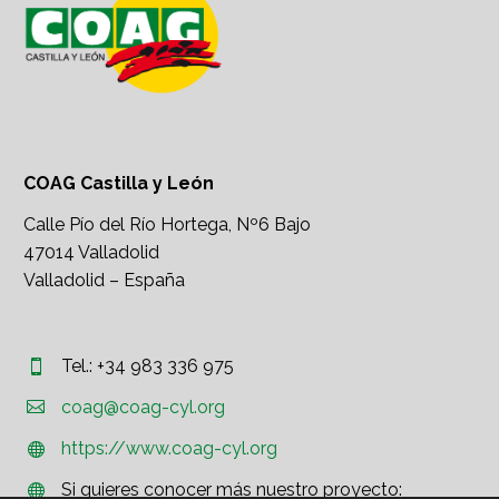
COAG Castilla y León
Calle Pío del Río Hortega, Nº6 Bajo
47014 Valladolid
Valladolid – España
Tel.: +34 983 336 975




coag@coag-cyl.org
https://www.coag-cyl.org


Si quieres conocer más nuestro proyecto:

