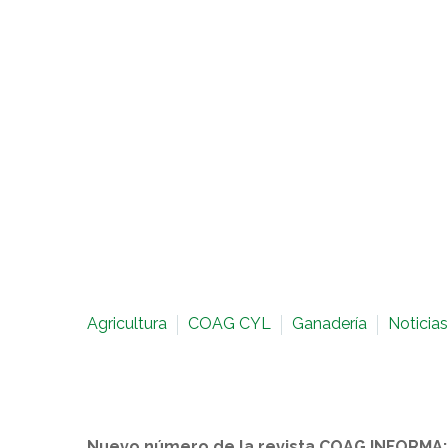
Agricultura
COAG CYL
Ganadería
Noticias
Nuevo número de la revista COAG INFORMA: C