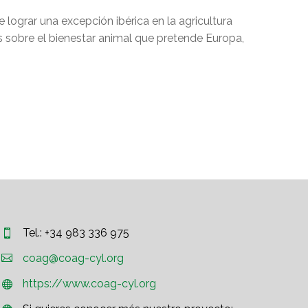
 lograr una excepción ibérica en la agricultura
s sobre el bienestar animal que pretende Europa,
Tel.: +34 983 336 975




coag@coag-cyl.org
https://www.coag-cyl.org

