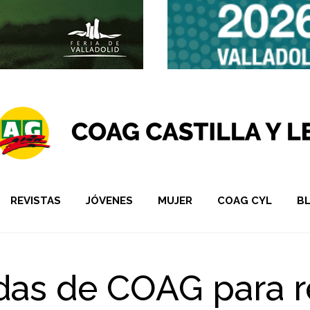
REVISTAS
JÓVENES
MUJER
COAG CYL
B
as de COAG para rev