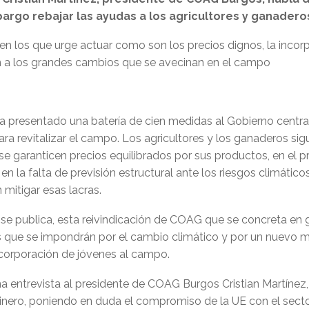
argo rebajar las ayudas a los agricultores y ganadero
n los que urge actuar como son los precios dignos, la incorp
n a los grandes cambios que se avecinan en el campo
 presentado una batería de cien medidas al Gobierno centra
ara revitalizar el campo. Los agricultores y los ganaderos s
 se garanticen precios equilibrados por sus productos, en el 
en la falta de previsión estructural ante los riesgos climáti
mitigar esas lacras.
e publica, esta reivindicación de COAG que se concreta en gr
que se impondrán por el cambio climático y por un nuevo mo
ncorporación de jóvenes al campo.
a entrevista al presidente de COAG Burgos Cristian Martínez,
inero, poniendo en duda el compromiso de la UE con el sector