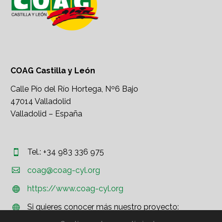
COAG Castilla y León
Calle Pío del Río Hortega, Nº6 Bajo
47014 Valladolid
Valladolid – España
Tel.: +34 983 336 975




coag@coag-cyl.org
https://www.coag-cyl.org


Si quieres conocer más nuestro proyecto:


http://www.coag.org