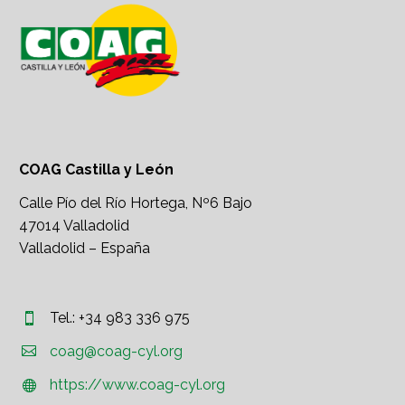
COAG Castilla y León
Calle Pío del Río Hortega, Nº6 Bajo
47014 Valladolid
Valladolid – España
Tel.: +34 983 336 975




coag@coag-cyl.org
https://www.coag-cyl.org

