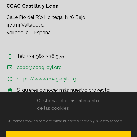
COAG Castilla y León
Calle Pío del Río Hortega, Nº6 Bajo
47014 Valladolid
Valladolid – España
Tel.: +34 983 336 975




coag@coag-cyl.org
https://www.coag-cyl.org


Si quieres conocer más nuestro proyecto:


http://www.coag.org
Gestionar el consentimiento
de las cookies
Utilizamos cookies para optimizar nuestro sitio web y nuestro servicio.
© COAG CyL – Aviso Legal