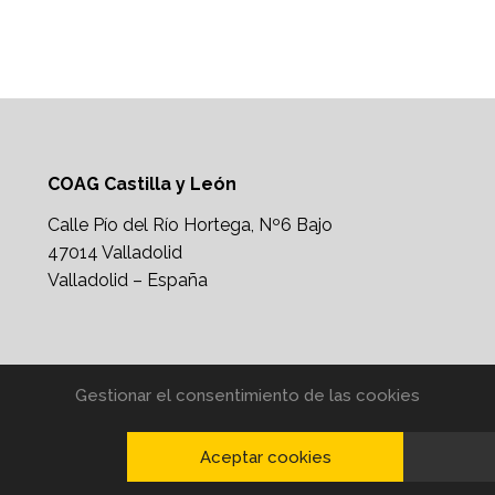
COAG Castilla y León
Calle Pío del Río Hortega, Nº6 Bajo
47014 Valladolid
Valladolid – España
Gestionar el consentimiento de las cookies
Aceptar cookies
Contacto
Suscríbete
Política de privacidad
Política de cooki