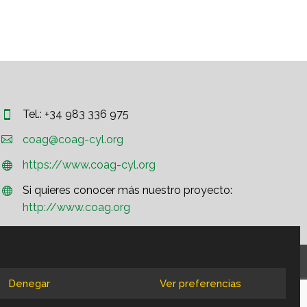
Tel.: +34 983 336 975




coag@coag-cyl.org
https://www.coag-cyl.org


Si quieres conocer más nuestro proyecto:


http://www.coag.org
Denegar
Ver preferencias
es