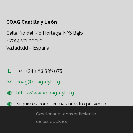
COAG Castilla y León
Calle Pío del Río Hortega, Nº6 Bajo
47014 Valladolid
Valladolid – España
Tel.: +34 983 336 975




coag@coag-cyl.org
https://www.coag-cyl.org


Si quieres conocer más nuestro proyecto:


http://www.coag.org
Gestionar el consentimiento
de las cookies