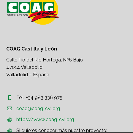
COAG Castilla y León
Calle Pío del Río Hortega, Nº6 Bajo
47014 Valladolid
Valladolid – España
Tel.: +34 983 336 975




coag@coag-cyl.org
https://www.coag-cyl.org


Si quieres conocer más nuestro proyecto:

