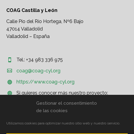
COAG Castilla y León
Calle Pío del Río Hortega, Nº6 Bajo
47014 Valladolid
Valladolid – España
Tel.: +34 983 336 975




coag@coag-cyl.org
https://www.coag-cyl.org


Si quieres conocer más nuestro proyecto:


http://www.coag.org
Gestionar el consentimiento
de las cookies
Utilizamos cookies para optimizar nuestro sitio web y nuestro servicio.