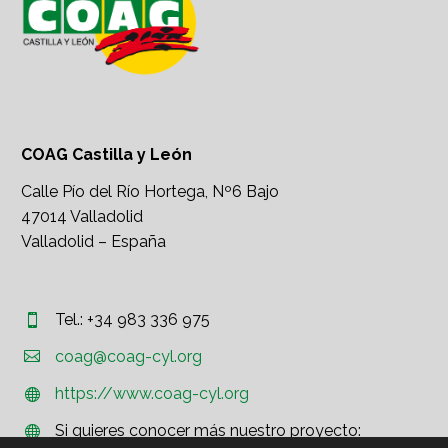
COAG Castilla y León
Calle Pío del Río Hortega, Nº6 Bajo
47014 Valladolid
Valladolid – España
Tel.: +34 983 336 975




coag@coag-cyl.org
https://www.coag-cyl.org


Si quieres conocer más nuestro proyecto:

