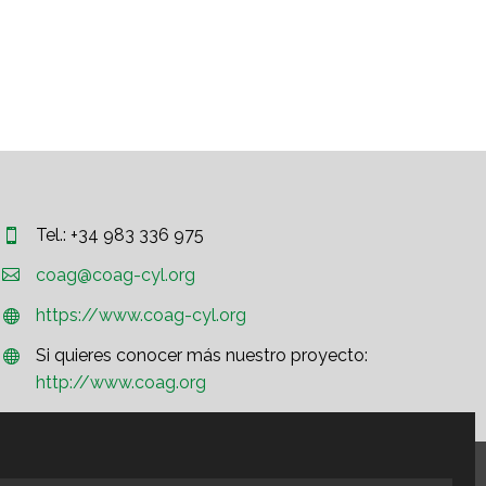
Tel.: +34 983 336 975




coag@coag-cyl.org
https://www.coag-cyl.org


Si quieres conocer más nuestro proyecto:


http://www.coag.org