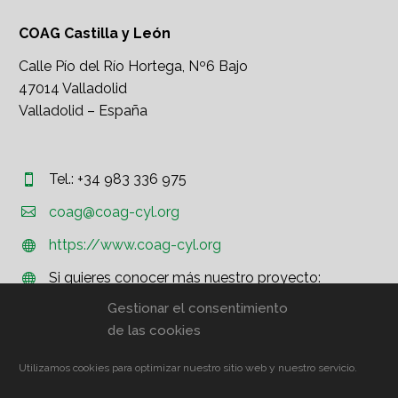
COAG Castilla y León
Calle Pío del Río Hortega, Nº6 Bajo
47014 Valladolid
Valladolid – España
Tel.: +34 983 336 975




coag@coag-cyl.org
https://www.coag-cyl.org


Si quieres conocer más nuestro proyecto:


http://www.coag.org
Gestionar el consentimiento
de las cookies
Utilizamos cookies para optimizar nuestro sitio web y nuestro servicio.