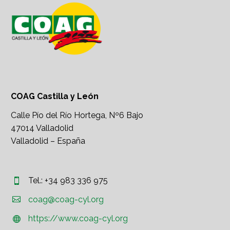
COAG Castilla y León
Calle Pío del Río Hortega, Nº6 Bajo
47014 Valladolid
Valladolid – España
Tel.: +34 983 336 975




coag@coag-cyl.org
https://www.coag-cyl.org

