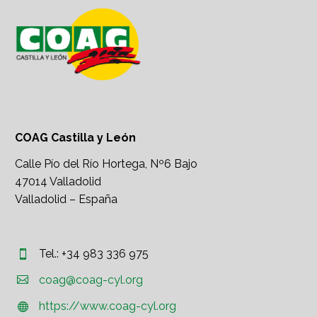
COAG Castilla y León
Calle Pío del Río Hortega, Nº6 Bajo
47014 Valladolid
Valladolid – España
Tel.: +34 983 336 975




coag@coag-cyl.org
https://www.coag-cyl.org

