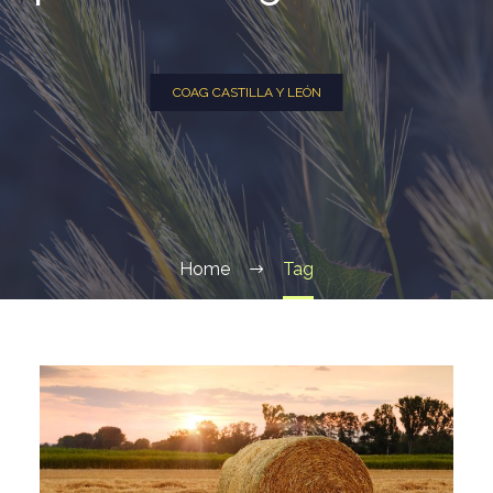
COAG CASTILLA Y LEÓN
Home
Tag