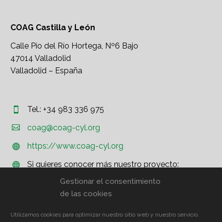
COAG Castilla y León
Calle Pío del Río Hortega, Nº6 Bajo
47014 Valladolid
Valladolid – España
Tel.: +34 983 336 975




coag@coag-cyl.org
https://www.coag-cyl.org


Si quieres conocer más nuestro proyecto:


http://www.coag.org
Gestionar el consentimiento
de las cookies
Utilizamos cookies para optimizar nuestro sitio web y nuestro servicio.