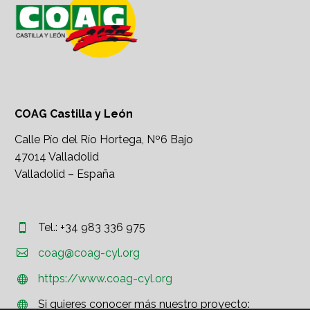
COAG Castilla y León
Calle Pío del Río Hortega, Nº6 Bajo
47014 Valladolid
Valladolid – España
Tel.: +34 983 336 975




coag@coag-cyl.org
https://www.coag-cyl.org


Si quieres conocer más nuestro proyecto:

