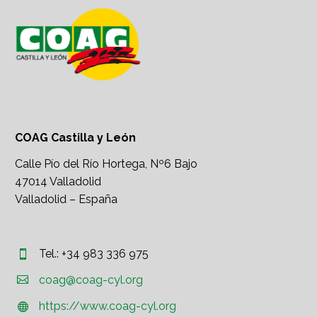
COAG Castilla y León
Calle Pío del Río Hortega, Nº6 Bajo
47014 Valladolid
Valladolid – España
Tel.: +34 983 336 975




coag@coag-cyl.org
https://www.coag-cyl.org

