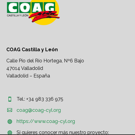
COAG Castilla y León
Calle Pío del Río Hortega, Nº6 Bajo
47014 Valladolid
Valladolid – España
Tel.: +34 983 336 975




coag@coag-cyl.org
https://www.coag-cyl.org


Si quieres conocer más nuestro proyecto:

