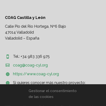
COAG Castilla y León
Calle Pío del Río Hortega, Nº6 Bajo
47014 Valladolid
Valladolid – España
Tel.: +34 983 336 975




coag@coag-cyl.org
https://www.coag-cyl.org


Si quieres conocer más nuestro proyecto:


http://www.coag.org
Gestionar el consentimiento
de las cookies