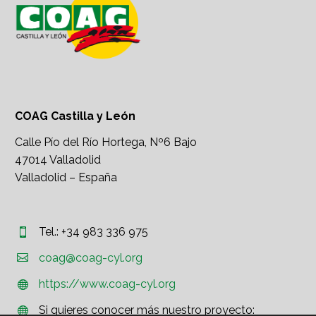
COAG Castilla y León
Calle Pío del Río Hortega, Nº6 Bajo
47014 Valladolid
Valladolid – España
Tel.: +34 983 336 975




coag@coag-cyl.org
https://www.coag-cyl.org


Si quieres conocer más nuestro proyecto:

