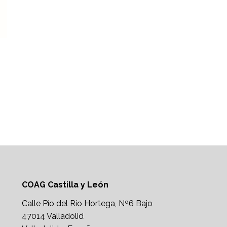
COAG Castilla y León
Calle Pío del Río Hortega, Nº6 Bajo
47014 Valladolid