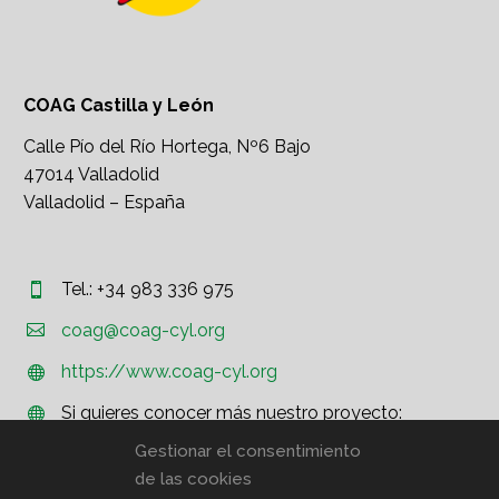
COAG Castilla y León
Calle Pío del Río Hortega, Nº6 Bajo
47014 Valladolid
Valladolid – España
Tel.: +34 983 336 975




coag@coag-cyl.org
https://www.coag-cyl.org


Si quieres conocer más nuestro proyecto:


http://www.coag.org
Gestionar el consentimiento
de las cookies