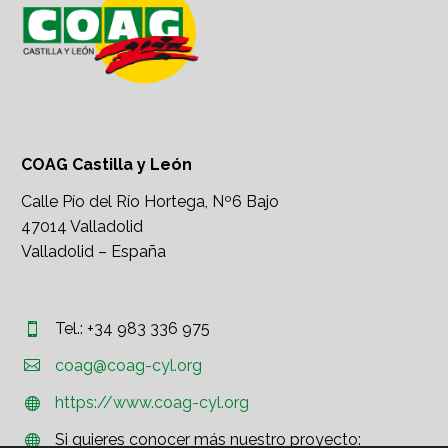
COAG Castilla y León
Calle Pío del Río Hortega, Nº6 Bajo
47014 Valladolid
Valladolid – España
Tel.: +34 983 336 975




coag@coag-cyl.org
https://www.coag-cyl.org


Si quieres conocer más nuestro proyecto:

