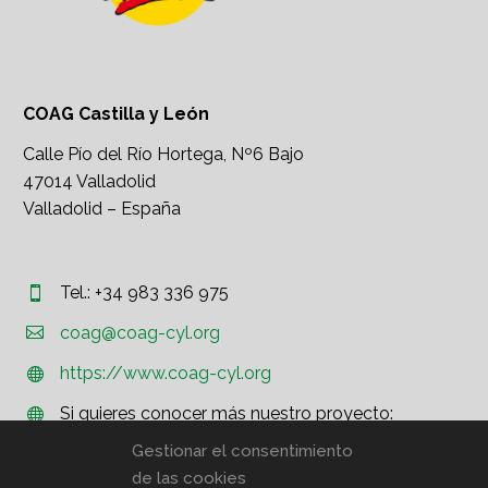
COAG Castilla y León
Calle Pío del Río Hortega, Nº6 Bajo
47014 Valladolid
Valladolid – España
Tel.: +34 983 336 975




coag@coag-cyl.org
https://www.coag-cyl.org


Si quieres conocer más nuestro proyecto:


http://www.coag.org
Gestionar el consentimiento
de las cookies