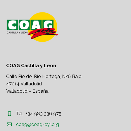
COAG Castilla y León
Calle Pío del Río Hortega, Nº6 Bajo
47014 Valladolid
Valladolid – España
Tel.: +34 983 336 975




coag@coag-cyl.org