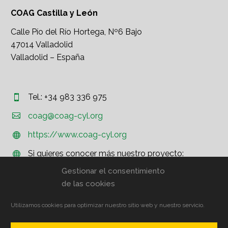
COAG Castilla y León
Calle Pío del Río Hortega, Nº6 Bajo
47014 Valladolid
Valladolid – España
Tel.: +34 983 336 975




coag@coag-cyl.org
https://www.coag-cyl.org


Si quieres conocer más nuestro proyecto:


http://www.coag.org
Gestionar el consentimiento
de las cookies
Utilizamos cookies para optimizar nuestro sitio web y nuestro servicio.
© COAG CyL – Aviso Legal