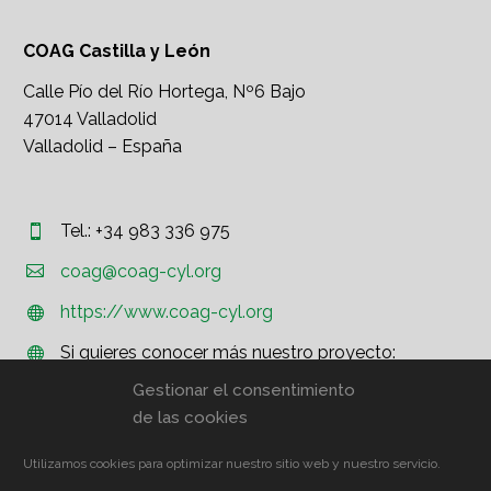
COAG Castilla y León
Calle Pío del Río Hortega, Nº6 Bajo
47014 Valladolid
Valladolid – España
Tel.: +34 983 336 975




coag@coag-cyl.org
https://www.coag-cyl.org


Si quieres conocer más nuestro proyecto:


http://www.coag.org
Gestionar el consentimiento
de las cookies
Utilizamos cookies para optimizar nuestro sitio web y nuestro servicio.