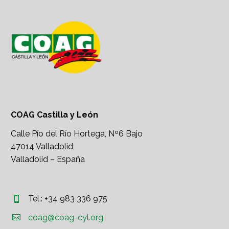
COAG Castilla y León
Calle Pío del Río Hortega, Nº6 Bajo
47014 Valladolid
Valladolid – España
Tel.: +34 983 336 975




coag@coag-cyl.org